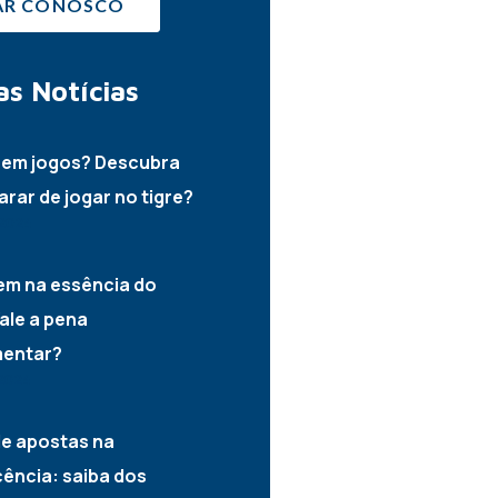
AR CONOSCO
as
Notícias
 em jogos? Descubra
rar de jogar no tigre?
2024
em na essência do
ale a pena
mentar?
2024
e apostas na
ência: saiba dos