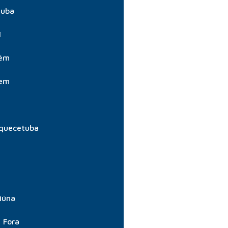
tuba
í
aém
aem
quecetuba
iúna
e Fora