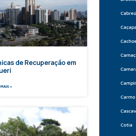
Cabre
Caçap
Cachoe
Camaç
nicas de Recuperação em
Camar
ueri
Campi
 MAIS »
Carmo 
Cascav
Cotia