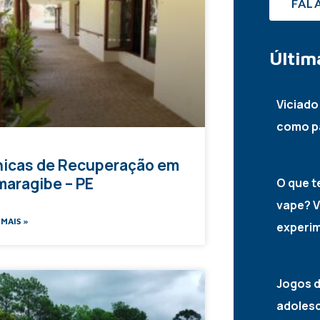
FAL
Últim
Viciado
como pa
06/09/
nicas de Recuperação em
aragibe – PE
O que t
vape? V
 MAIS »
experi
26/08/
Jogos d
adolesc