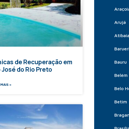
Araçoi
Arujá
Atibai
Baruer
nicas de Recuperação em
Bauru
 José do Rio Preto
Belém
 MAIS »
Belo H
Betim
Bragan
Brasíli