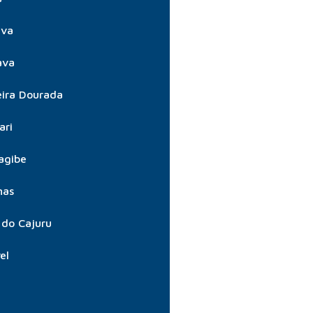
úva
ava
ira Dourada
ari
agibe
nas
do Cajuru
el