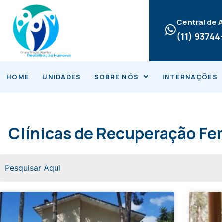
Ir
para
Central de
o
(11) 9374
conteúdo
HOME
UNIDADES
SOBRE NÓS
INTERNAÇÕES
Clínicas de Recuperação Fem
Página
Página
Página
Pág