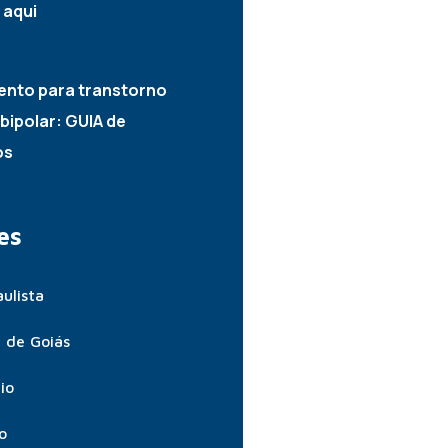
 aqui
2024
ento para transtorno
 bipolar: GUIA de
os
2024
es
ulista
 de Goiás
io
o