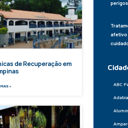
perigos
20/08/
Tratam
afetivo
cuidad
05/08/
nicas de Recuperação em
Cidad
mpinas
ABC Pa
 MAIS »
Adabia
Alumín
Ampar