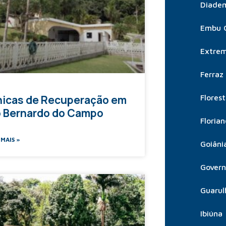
Diade
Embu 
Extre
Ferraz
Flores
nicas de Recuperação em
 Bernardo do Campo
Florian
 MAIS »
Goiâni
Govern
Guarul
Ibiúna