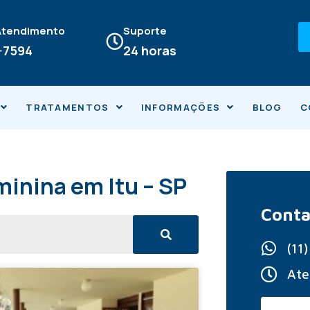
 Atendimento
Suporte
4-7594
24 horas
TRATAMENTOS
INFORMAÇÕES
BLOG
C
inina em Itu – SP
Conta
(11
Ate
ina