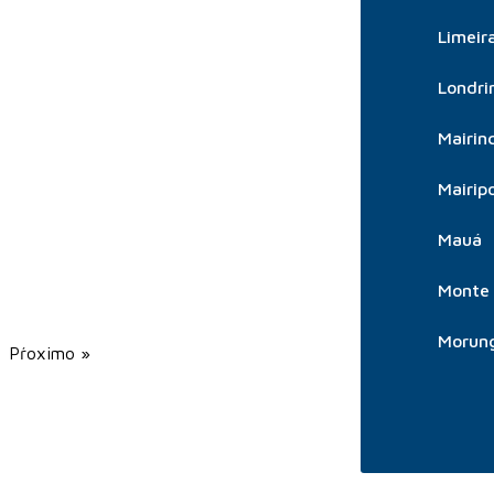
Limeir
Londri
Mairin
Mairip
Mauá
Monte 
Morun
Pŕoximo »