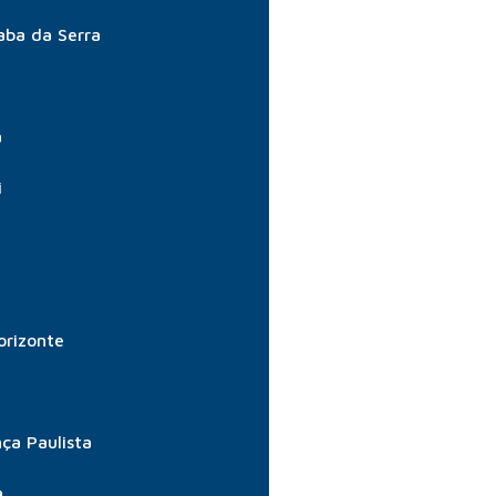
aba da Serra
a
i
orizonte
ça Paulista
a