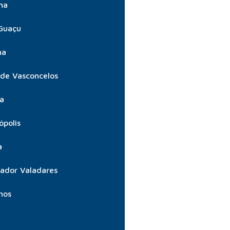
ma
Guaçu
ma
 de Vasconcelos
ta
ópolis
a
ador Valadares
hos