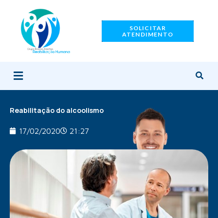
Ir
para
SOLICITAR
o
ATENDIMENTO
conteúdo
Menu
Reabilitação do alcoolismo
17/02/2020
21:27