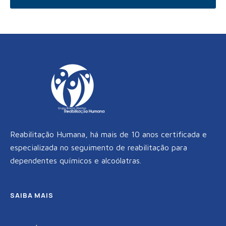
c
i
s
e
t
t
b
t
a
o
e
g
o
r
r
k
a
m
Reabilitação Humana, há mais de 10 anos certificada e
especializada no seguimento de reabilitação para
dependentes químicos e alcoólatras.
SAIBA MAIS