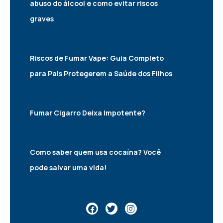
abuso do álcool e como evitar riscos
graves
22/07/2026
Riscos de Fumar Vape: Guia Completo
para Pais Protegerem a Saúde dos Filhos
10/05/2025
Fumar Cigarro Deixa Impotente?
10/05/2025
Como saber quem usa cocaína? Você
pode salvar uma vida!
06/05/2025
F
T
I
a
w
n