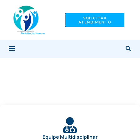
Ir
para
SOLICITAR
o
ATENDIMENTO
conteúdo
Menu
Equipe Multidisciplinar