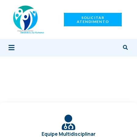
Ir
para
SOLICITAR
o
ATENDIMENTO
conteúdo
Menu
Equipe Multidisciplinar