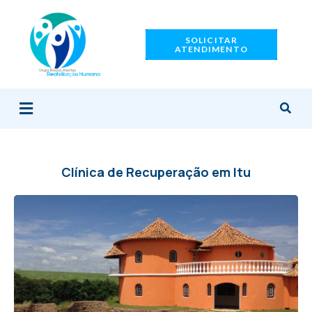
Ir
para
SOLICITAR
o
ATENDIMENTO
conteúdo
Menu
Clínica de Recuperação em Itu