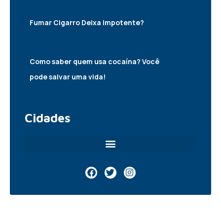
Fumar Cigarro Deixa Impotente?
10/05/2025
Como saber quem usa cocaína? Você
pode salvar uma vida!
06/05/2025
Cidades
F
T
I
a
w
n
c
i
s
e
t
t
b
t
a
o
e
g
o
r
r