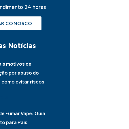
ndimento 24 horas
AR CONOSCO
as
Notícias
ais motivos de
ção por abuso do
e como evitar riscos
2026
de Fumar Vape: Guia
o para Pais