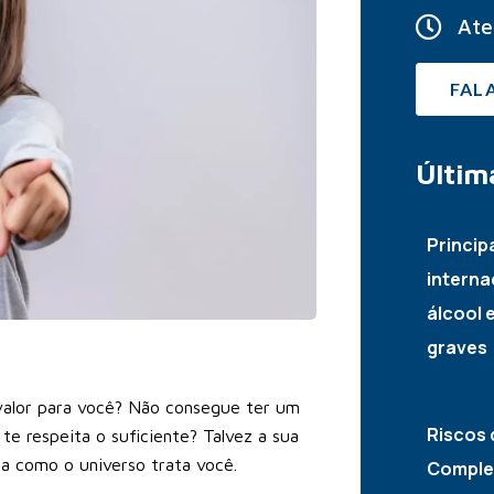
Ate
FAL
Últim
Princip
interna
álcool 
graves
22/07/
 valor para você? Não consegue ter um
Riscos 
e respeita o suficiente? Talvez a sua
a como o universo trata você.
Complet