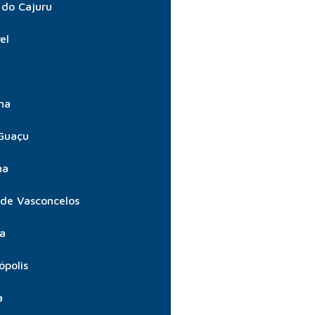
do Cajuru
el
ma
Guaçu
ma
 de Vasconcelos
ta
ópolis
a