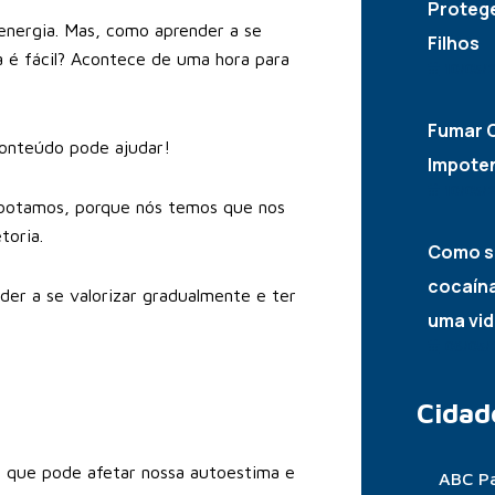
Proteg
energia. Mas, como aprender a se
Filhos
a é fácil? Acontece de uma hora para
10/05/
Fumar C
conteúdo pode ajudar!
Impote
10/05/
abotamos, porque nós temos que nos
toria.
Como s
cocaína
der a se valorizar gradualmente e ter
uma vid
06/05/
Cidad
o que pode afetar nossa autoestima e
ABC Pa