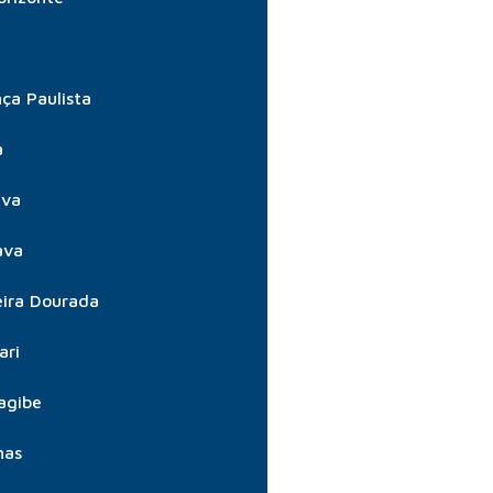
ça Paulista
a
úva
ava
ira Dourada
ari
agibe
nas