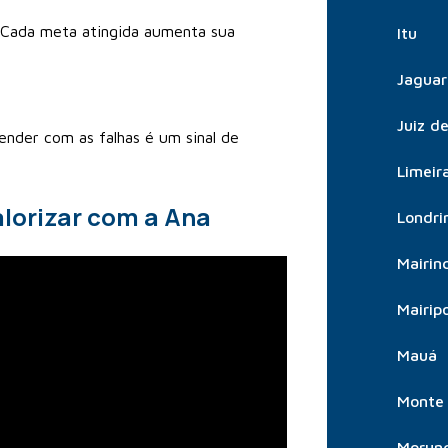
. Cada meta atingida aumenta sua
Itu
Jaguar
Juiz d
nder com as falhas é um sinal de
Limeir
alorizar com a Ana
Londri
Mairin
Mairip
Mauá
Monte 
Morun