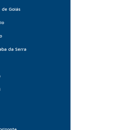
 de Goiás
io
o
aba da Serra
a
i
orizonte