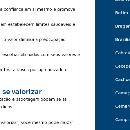
a a confiança em si mesmo e promove
Betim
izam estabelecem limites saudáveis e
Bragan
rio valor diminui a preocupação
Brasíli
Cabre
z escolhas alinhadas com seus valores e
Caçap
centiva a busca por aprendizado e
Cachoe
se valorizar
Camaç
ização e sabotagem podem se as
Camar
rdidos.
Campi
 valorizar, você mesmo pode mudar