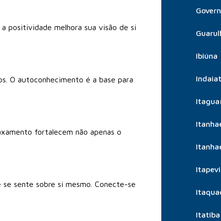
Govern
 a positividade melhora sua visão de si
Guarul
Ibiúna
Indaia
os. O autoconhecimento é a base para
Itagua
Itanh
elaxamento fortalecem não apenas o
Itanh
Itapevi
ê se sente sobre si mesmo. Conecte-se
Itaqua
Itatiba