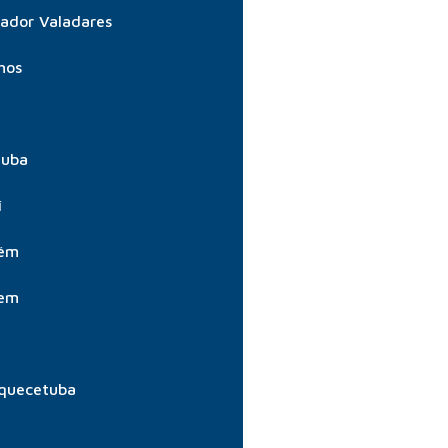
ador Valadares
hos
tuba
í
aém
aem
quecetuba