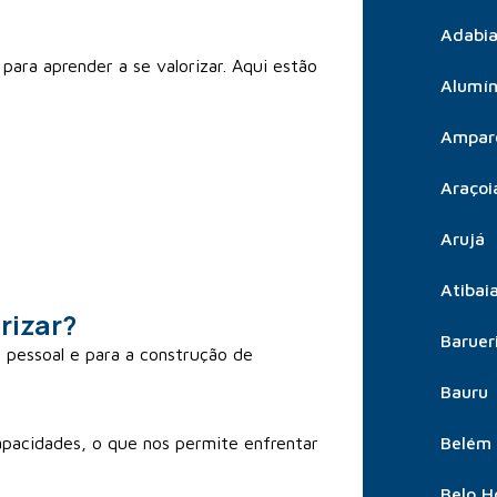
Adabia
 para aprender a se valorizar. Aqui estão
Alumín
Ampar
Araçoi
Arujá
Atibai
rizar?
Baruer
 pessoal e para a construção de
Bauru
pacidades, o que nos permite enfrentar
Belém
Belo H