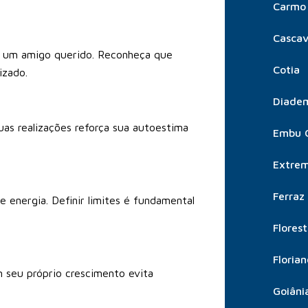
Carmo 
Cascav
m um amigo querido. Reconheça que
Cotia
izado.
Diade
uas realizações reforça sua autoestima
Embu 
Extre
Ferraz
 energia. Definir limites é fundamental
Flores
Florian
 seu próprio crescimento evita
Goiâni