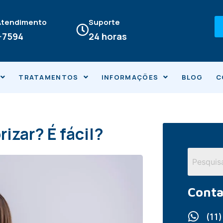
 Atendimento
Suporte
4-7594
24 horas
TRATAMENTOS
INFORMAÇÕES
BLOG
C
izar? É fácil?
Conta
(11