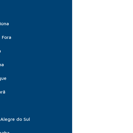
iúna
e Fora
a
na
que
orã
Alegre do Sul
gaba