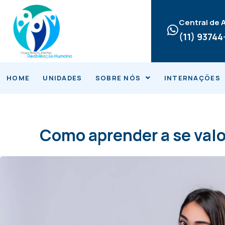
Ir
para
Central de
o
(11) 9374
conteúdo
HOME
UNIDADES
SOBRE NÓS
INTERNAÇÕES
Como aprender a se valor