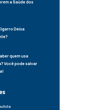
erem a Saúde dos
2025
igarro Deixa
nte?
2025
aber quem usa
? Você pode salvar
a!
2025
es
ulista