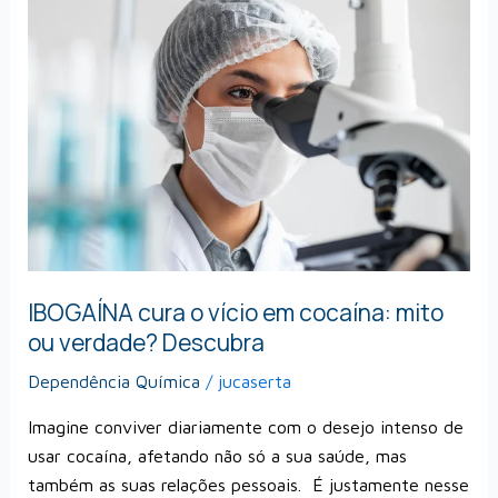
cura
o
vício
em
cocaína:
mito
ou
verdade?
Descubra
IBOGAÍNA cura o vício em cocaína: mito
ou verdade? Descubra
Dependência Química
/
jucaserta
Imagine conviver diariamente com o desejo intenso de
usar cocaína, afetando não só a sua saúde, mas
também as suas relações pessoais. É justamente nesse