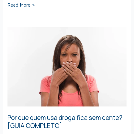
Read More »
Por
que
quem
usa
droga
fica
sem
dente?
[GUIA
COMPLETO]
Por que quem usa droga fica sem dente?
[GUIA COMPLETO]