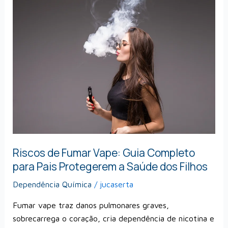
Riscos
de
Fumar
Vape:
Guia
Completo
para
Pais
Protegerem
a
Saúde
Riscos de Fumar Vape: Guia Completo
dos
Filhos
para Pais Protegerem a Saúde dos Filhos
Dependência Química
/
jucaserta
Fumar vape traz danos pulmonares graves,
sobrecarrega o coração, cria dependência de nicotina e