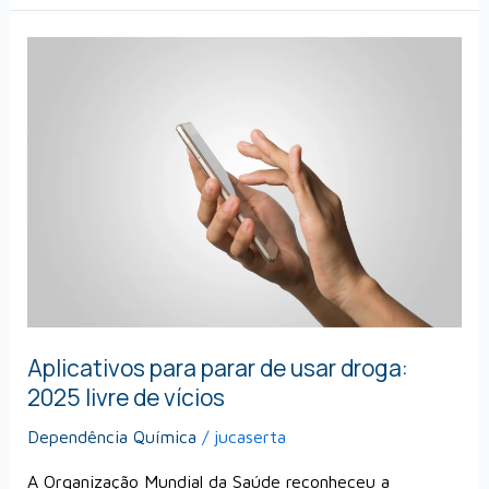
Aplicativos
para
parar
de
usar
droga:
2025
livre
de
vícios
Aplicativos para parar de usar droga:
2025 livre de vícios
Dependência Química
/
jucaserta
A Organização Mundial da Saúde reconheceu a