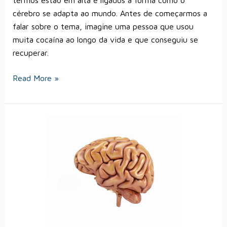
cérebro se adapta ao mundo. Antes de começarmos a
falar sobre o tema, imagine uma pessoa que usou
muita cocaína ao longo da vida e que conseguiu se
recuperar.
Read More »
Dano
cerebral
por
uso
de
drogas:
existe
uso