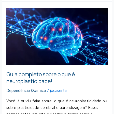
Guia
completo
sobre
o
que
é
neuroplasticidade!
Guia completo sobre o que é
neuroplasticidade!
Dependência Química
/
jucaserta
Você já ouviu falar sobre o que é neuroplasticidade ou
sobre plasticidade cerebral e aprendizagem? Esses
termos estão em alta e ligados a forma como o