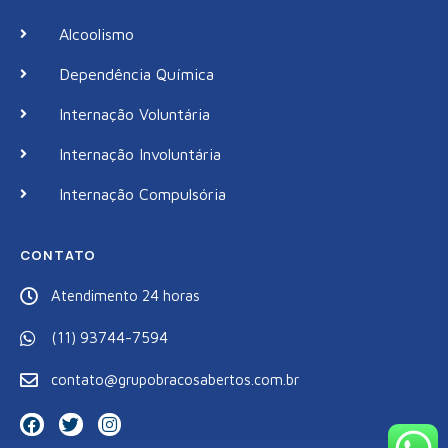
Alcoolismo
Dependência Química
Internação Voluntária
Internação Involuntária
Internação Compulsória
CONTATO
Atendimento 24 horas
(11) 93744-7594
contato@grupobracosabertos.com.br
F
T
I
a
w
n