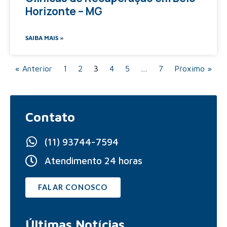
Horizonte – MG
SAIBA MAIS »
« Anterior
1
2
3
4
5
…
7
Pŕoximo »
Contato
(11) 93744-7594
Atendimento 24 horas
FALAR CONOSCO
Últimas
Notícias