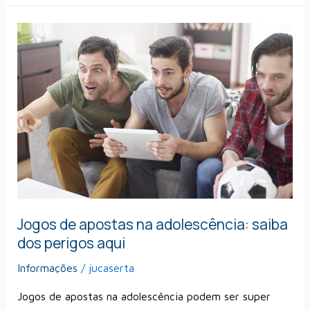
Jogos
de
apostas
na
adolescência:
saiba
dos
perigos
aqui
Jogos de apostas na adolescência: saiba
dos perigos aqui
Informações
/
jucaserta
Jogos de apostas na adolescência podem ser super