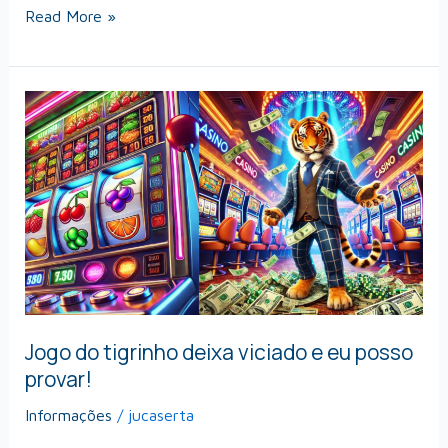
Read More »
Jogo
do
tigrinho
deixa
viciado
e
eu
posso
provar!
Jogo do tigrinho deixa viciado e eu posso
provar!
Informações
/
jucaserta