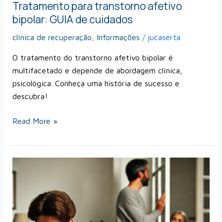
Tratamento para transtorno afetivo
bipolar: GUIA de cuidados
clínica de recuperação
,
Informações
/
jucaserta
O tratamento do transtorno afetivo bipolar é
multifacetado e depende de abordagem clínica,
psicológica. Conheça uma história de sucesso e
descubra!
Read More »
O
que
é
vício
em