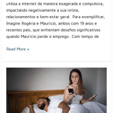
utiliza a internet de maneira exagerada e compulsiva,
impactando negativamente a sua rotina,
relacionamentos e bem-estar geral. Para exemplificar,
Imagine Rogéria e Maurício, ambos com 19 anos e
recentes pais, que enfrentam desafios significativos
quando Maurício perde o emprego. Com tempo de
Read More »
O
que
é
vício
em
pornografia?
Malefícios