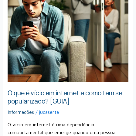
internet
e
como
tem
se
popularizado?
[GUIA]
O que é vício em internet e como tem se
popularizado? [GUIA]
Informações
/
jucaserta
O vício em internet é uma dependência
comportamental que emerge quando uma pessoa