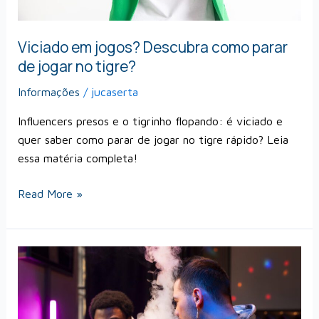
tigre?
Viciado em jogos? Descubra como parar
de jogar no tigre?
Informações
/
jucaserta
Influencers presos e o tigrinho flopando: é viciado e
quer saber como parar de jogar no tigre rápido? Leia
essa matéria completa!
Read More »
O
que
tem
na