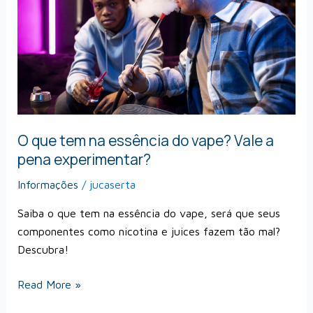
essência
do
vape?
Vale
a
pena
experimentar?
O que tem na essência do vape? Vale a
pena experimentar?
Informações
/
jucaserta
Saiba o que tem na essência do vape, será que seus
componentes como nicotina e juices fazem tão mal?
Descubra!
Read More »