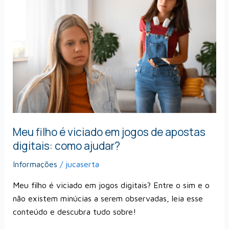
é
viciado
em
jogos
de
apostas
digitais:
como
ajudar?
Meu filho é viciado em jogos de apostas
digitais: como ajudar?
Informações
/
jucaserta
Meu filho é viciado em jogos digitais? Entre o sim e o
não existem minúcias a serem observadas, leia esse
conteúdo e descubra tudo sobre!