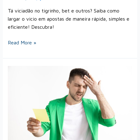
Tá viciadão no tigrinho, bet e outros? Saiba como
largar o vicio em apostas de maneira rápida, simples e
eficiente! Descubra!
Read More »
Viciado
em
jogos?
Descubra
como
parar
de
jogar
no