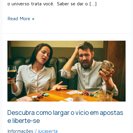
o universo trata você. Saber se dar o […]
Read More »
Descubra
como
largar
o
vício
em
apostas
e
liberte-
Descubra como largar o vício em apostas
se
e liberte-se
Informações
/
jucaserta