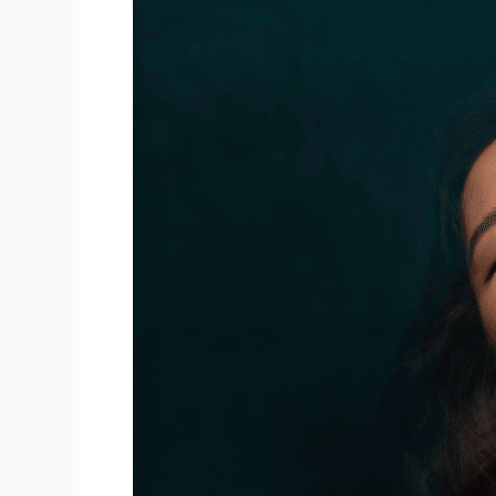
para
transtorno
afetivo
bipolar:
GUIA
de
cuidados