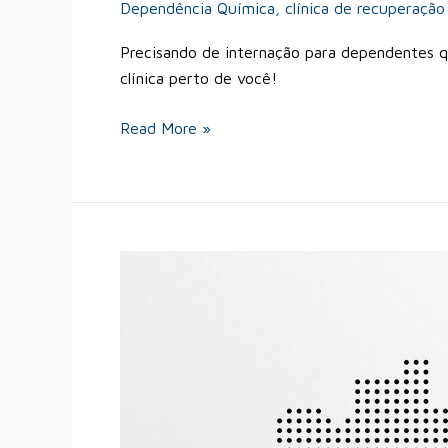
Dependência Química
,
clínica de recuperação
Precisando de internação para dependentes 
clínica perto de você!
Read More »
Por
que
no
Brasil
tem
tanta
droga?
Dá