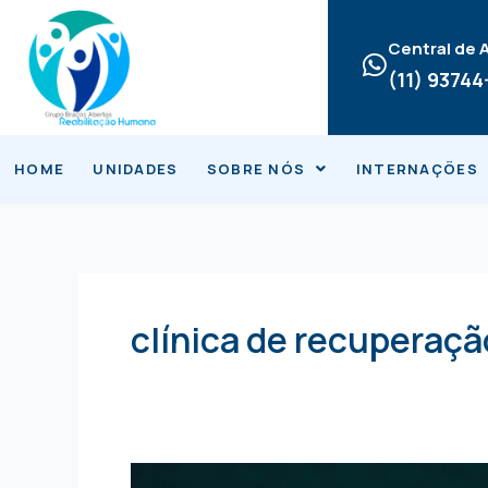
Ir
para
Central de
o
(11) 9374
conteúdo
HOME
UNIDADES
SOBRE NÓS
INTERNAÇÕES
clínica de recuperaçã
Tratamento