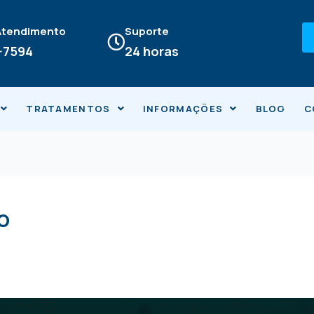
 Atendimento
Suporte
4-7594
24 horas
TRATAMENTOS
INFORMAÇÕES
BLOG
C
o