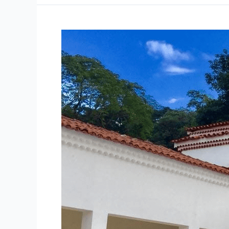
Encontrando
esperança:
a
jornada
para
recuperar
vidas