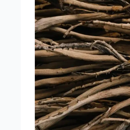
Faz
Mal?
O
Que
a
Ciência
Revela
Sobre
Seus
Perigos