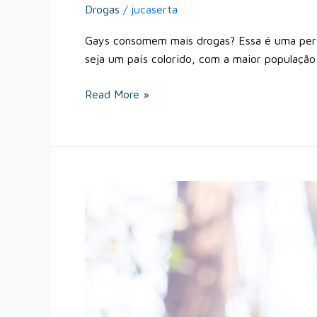
Drogas
/
jucaserta
Gays consomem mais drogas? Essa é uma per
seja um país colorido, com a maior população 
Read More »
O
perigo
da
droga
K9
e
o