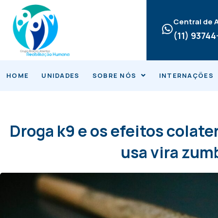
Ir
para
Central de
o
(11) 9374
conteúdo
HOME
UNIDADES
SOBRE NÓS
INTERNAÇÕES
Droga k9 e os efeitos colat
usa vira zum