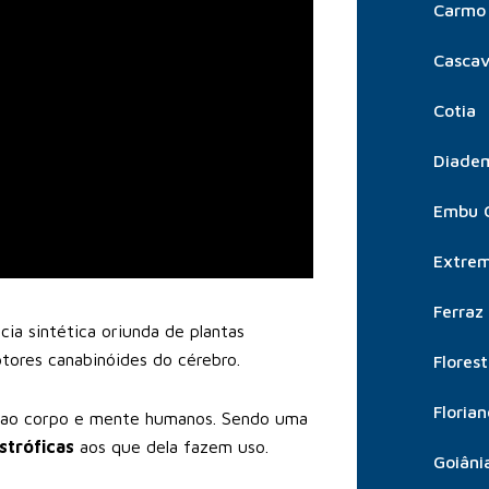
Carmo 
Cascav
Cotia
Diade
Embu 
Extre
Ferraz
ia sintética oriunda de plantas
ores canabinóides do cérebro.
Flores
Florian
s ao corpo e mente humanos. Sendo uma
stróficas
aos que dela fazem uso.
Goiâni