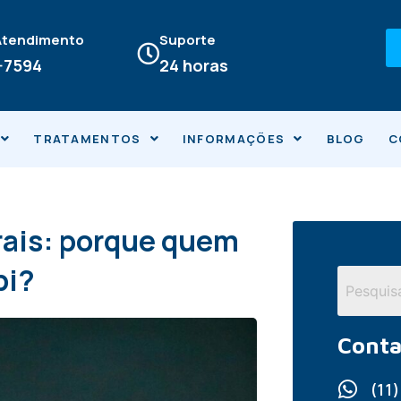
 Atendimento
Suporte
4-7594
24 horas
TRATAMENTOS
INFORMAÇÕES
BLOG
C
erais: porque quem
bi?
Conta
(11