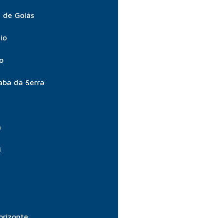
 de Goiás
io
o
aba da Serra
a
i
orizonte