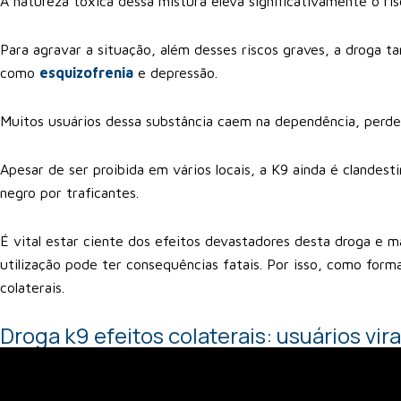
A natureza tóxica dessa mistura eleva significativamente o ris
Para agravar a situação, além desses riscos graves, a droga
como
esquizofrenia
e depressão.
Muitos usuários dessa substância caem na dependência, perden
Apesar de ser proibida em vários locais, a K9 ainda é clandes
negro por traficantes.
É vital estar ciente dos efeitos devastadores desta droga e ma
utilização pode ter consequências fatais. Por isso, como form
colaterais.
Droga k9 efeitos colaterais: usuários vi