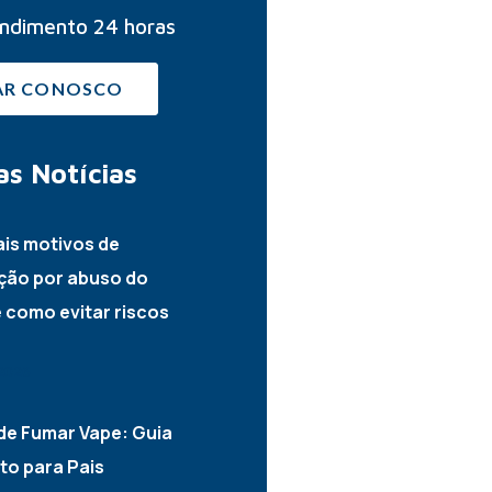
ndimento 24 horas
AR CONOSCO
as
Notícias
ais motivos de
ção por abuso do
e como evitar riscos
2026
de Fumar Vape: Guia
o para Pais