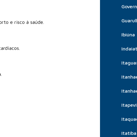
Govern
Guarul
rto e risco à saúde.
Ibiúna
ardíacos.
Indaia
Itagua
.
Itanh
Itanh
Itapevi
Itaqua
Itatiba