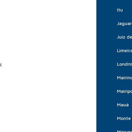
Itu
Jaguar
Juiz d
Limeir
Londri
l.
Mairin
Mairip
Mauá
Monte 
Morun