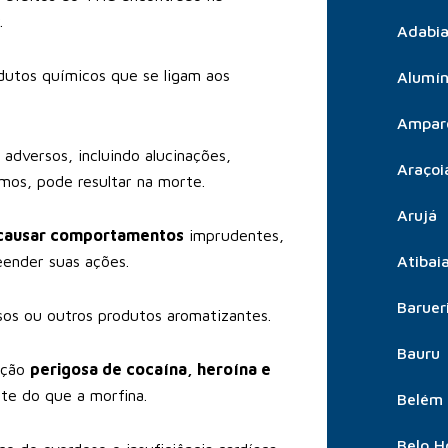
.
Adabia
dutos químicos que se ligam aos
Alumín
Ampar
adversos, incluindo alucinações,
Araçoi
mos, pode resultar na morte.
Arujá
e causar comportamentos
imprudentes,
eender suas ações.
Atibai
Baruer
sos ou outros produtos aromatizantes.
Bauru
ação
perigosa de cocaína, heroína e
te do que a morfina.
Belém
Belo H