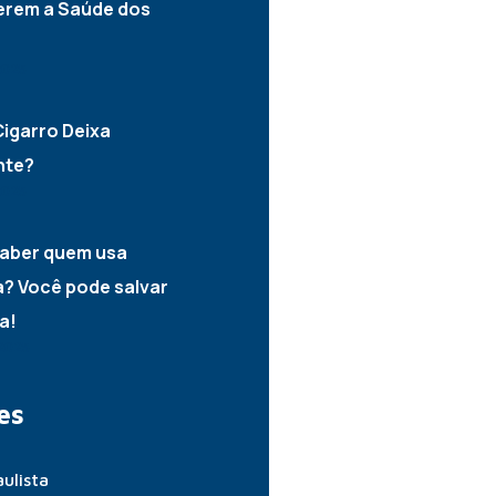
erem a Saúde dos
2025
igarro Deixa
nte?
2025
aber quem usa
? Você pode salvar
a!
2025
es
ulista