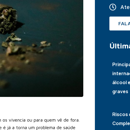
Ate
FAL
Últim
Princip
interna
álcool 
graves
22/07/
Riscos 
m os vivencia ou para quem vê de fora.
Complet
e é já a torna um problema de saúde