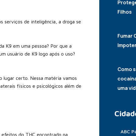
Proteg
Filhos
10/05/
serviços de inteligência, a droga se
Fumar C
Impote
s da K9 em uma pessoa? Por que a
10/05/
um usuário de K9 logo após o uso?
Como s
o lugar certo. Nessa matéria vamos
cocaína
aterais físicos e psicológicos além de
uma vid
06/05/
Cidad
ABC Pa
os efeitos do THC encontrado na