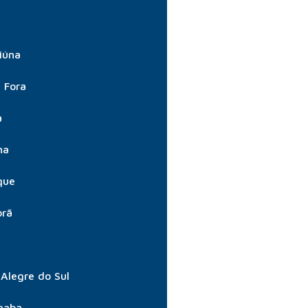
iúna
e Fora
a
na
que
orã
Alegre do Sul
gaba