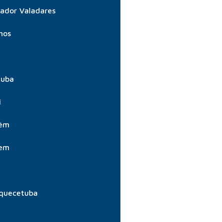
ador Valadares
hos
tuba
í
aém
aem
quecetuba