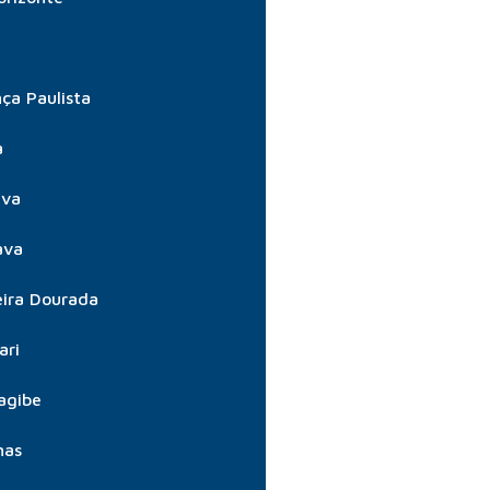
ça Paulista
a
úva
ava
ira Dourada
ari
agibe
nas