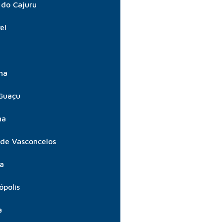
do Cajuru
el
ma
Guaçu
ma
 de Vasconcelos
ta
ópolis
a