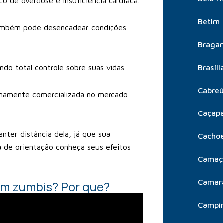
co de overdose e insuficiência cardíaca.
Betim
 também pode desencadear condições
Bragan
do total controle sobre suas vidas.
Brasíli
Cabre
tinamente comercializada no mercado
Caçap
nter distância dela, já que sua
Cachoe
a de orientação conheça seus efeitos
Camaç
Camar
ram zumbis? Por que?
Campi