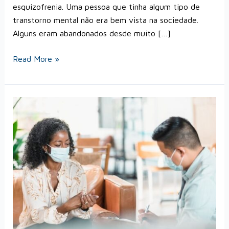
esquizofrenia. Uma pessoa que tinha algum tipo de
transtorno mental não era bem vista na sociedade.
Alguns eram abandonados desde muito […]
Read More »
Como
internar
uma
pessoa
com
problemas
psiquiátricos?