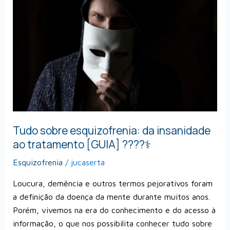
esquizofrenia:
da
insanidade
ao
tratamento
[GUIA]
????‍⚕️
Tudo sobre esquizofrenia: da insanidade
ao tratamento [GUIA] ????‍⚕️
Esquizofrenia
/
jucaserta
Loucura, demência e outros termos pejorativos foram
a definição da doença da mente durante muitos anos.
Porém, vivemos na era do conhecimento e do acesso à
informação, o que nos possibilita conhecer tudo sobre