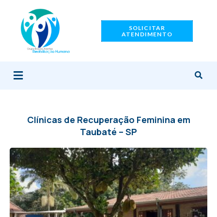
Ir
para
SOLICITAR
o
ATENDIMENTO
conteúdo
Menu
Clínicas de Recuperação Feminina em
Taubaté – SP