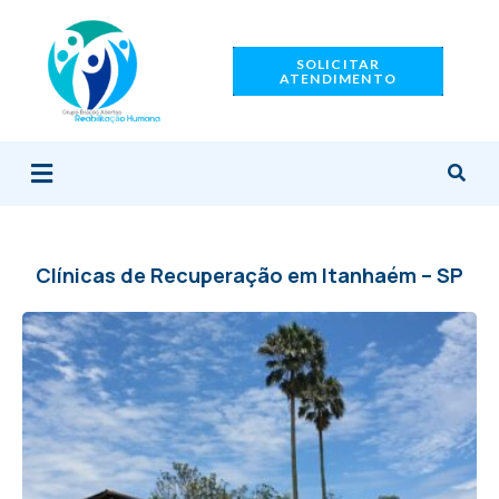
Ir
para
SOLICITAR
o
ATENDIMENTO
conteúdo
Menu
Clínicas de Recuperação em Itanhaém – SP