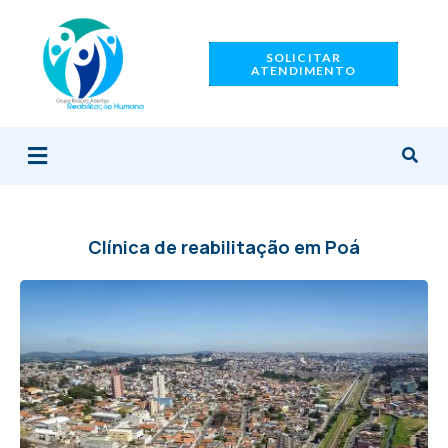
Ir
para
SOLICITAR
o
ATENDIMENTO
conteúdo
Menu
Clínica de reabilitação em Poá