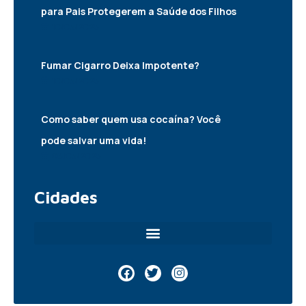
para Pais Protegerem a Saúde dos Filhos
10/05/2025
Fumar Cigarro Deixa Impotente?
10/05/2025
Como saber quem usa cocaína? Você
pode salvar uma vida!
06/05/2025
Cidades
F
T
I
a
w
n
c
i
s
e
t
t