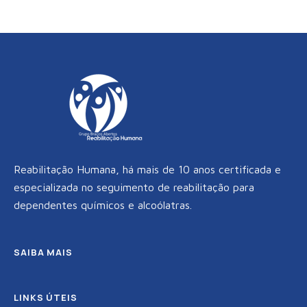
b
t
a
o
e
g
o
r
r
k
a
m
Reabilitação Humana, há mais de 10 anos certificada e
especializada no seguimento de reabilitação para
dependentes químicos e alcoólatras.
SAIBA MAIS
LINKS ÚTEIS