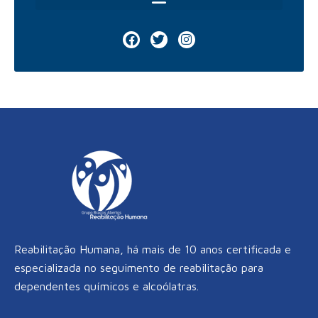
F
T
I
a
w
n
c
i
s
e
t
t
b
t
a
o
e
g
o
r
r
k
a
m
Reabilitação Humana, há mais de 10 anos certificada e
especializada no seguimento de reabilitação para
dependentes químicos e alcoólatras.