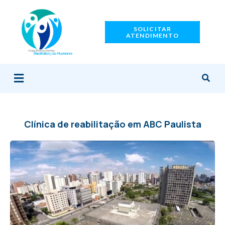
Ir
para
SOLICITAR
o
ATENDIMENTO
conteúdo
Menu
Clínica de reabilitação em ABC Paulista