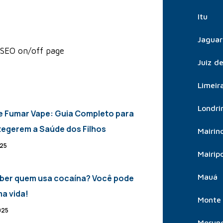
Itu
Jaguar
 SEO on/off page
Juiz d
Limeir
Londri
e Fumar Vape: Guia Completo para
tegerem a Saúde dos Filhos
Mairin
025
Mairip
Mauá
ber quem usa cocaína? Você pode
ma vida!
Monte 
025
Morun