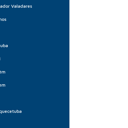
ador Valadares
hos
tuba
í
aém
aem
quecetuba