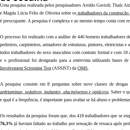
Uma pesquisa realizada pelos pesquisadores Aroldo Gavioli; Thaís Ai
e Magda Lúcia Felix de Oliveira sobre os
trabalhadores da construção 
é preocupante. A pesquisa é complexa e ao mesmo tempo conta com res
O processo foi realizado com a análise de 446 homens trabalhadores d
pedreiros, carpinteiros, armadores de estruturas, pintores, eletricistas e
todos trabalhadores do sexo masculino com contrato formal e com 18 
e o profissional foi designado para a entrevista utilizando bases
Involvement Screening Test
(ASSIST) da
OMS
.
A pesquisa consiste em 8 perguntas sobre nove classes de drog
anfetaminas, sedativos, inalantes, alucinógenos e opiáceos
. Saber o q
e qual é a frequência, é importante para avaliar se há abuso e problema
Os resultados da pesquisa foram que, dos 418 trabalhadores que se enq
76,3%
já haviam faltado ao trabalho por sensação de ressaca após per