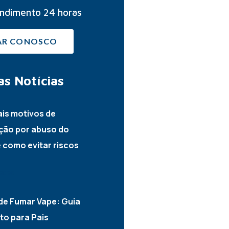
ndimento 24 horas
AR CONOSCO
as
Notícias
ais motivos de
ção por abuso do
e como evitar riscos
2026
de Fumar Vape: Guia
o para Pais