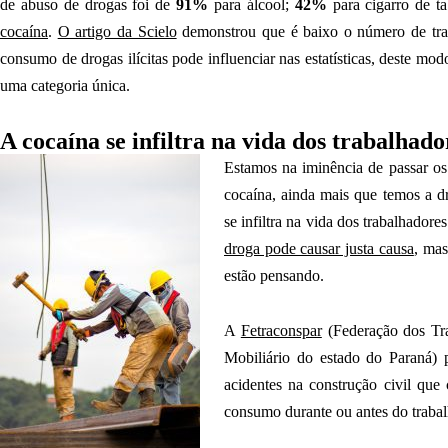
de abuso de drogas foi de
91%
para álcool;
42%
para cigarro de t
cocaína
.
O artigo da Scielo
demonstrou que é baixo o número de trab
consumo de drogas ilícitas pode influenciar nas estatísticas, deste 
uma categoria única.
A cocaína se infiltra na vida dos trabalhado
Estamos na iminência de passar o
cocaína, ainda mais que temos a 
se infiltra na vida dos trabalhador
droga pode causar justa causa
, mas
estão pensando.
A
Fetraconspar
(Federação dos Tra
Mobiliário do estado do Paraná) 
acidentes na construção civil que
consumo durante ou antes do trabal