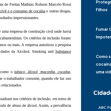
Proteg
dar de Freitas Mathias; Robson Marcelo Rossi
Filhos
civil e o consumo de cocaína
e outras drogas,
10/05/
ultados impressionantes.
Fumar C
e uma empresa de construção civil onde havia
Impote
 acabamentistas. Os critérios de inclusão foram:
10/05/
anos ou mais. A empresa autorizou a pesquisa
 de dados da Alcohol, Smoking and
Substance
Como s
cocaína
uma vid
as como o
tabaco, álcool, maconha, cocaína,
06/05/
ue o trabalhador consome, quando ele faz uso
s relacionados.
Cidad
uadram nos critérios de inclusão, em torno de
íodo de abuso de álcool. Assim, a prevalência
ABC Pa