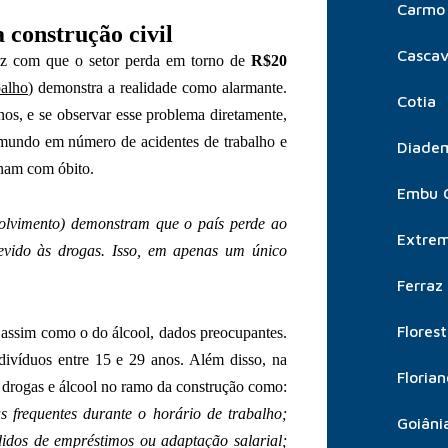
Carmo 
 construção civil
Cascav
faz com que o setor perda em torno de
R$20
balho
) demonstra a realidade como alarmante.
Cotia
nos, e se observar esse problema diretamente,
 mundo em número de acidentes de trabalho e
Diade
inam com óbito.
Embu 
olvimento) demonstram que o país perde ao
Extre
evido às drogas. Isso, em apenas um único
Ferraz
Flores
, assim como o do álcool, dados preocupantes.
divíduos entre 15 e 29 anos. Além disso, na
Florian
e drogas e álcool no ramo da construção como:
as frequentes durante o horário de trabalho;
Goiâni
didos de empréstimos ou adaptação salarial;