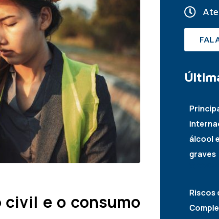
Ate
FAL
Últim
Princip
interna
álcool 
graves
22/07/
Riscos 
 civil e o consumo
Complet