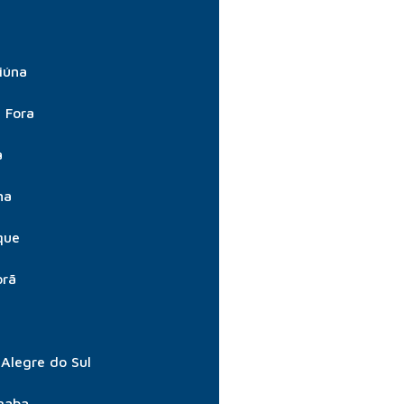
iúna
e Fora
a
na
que
orã
Alegre do Sul
gaba