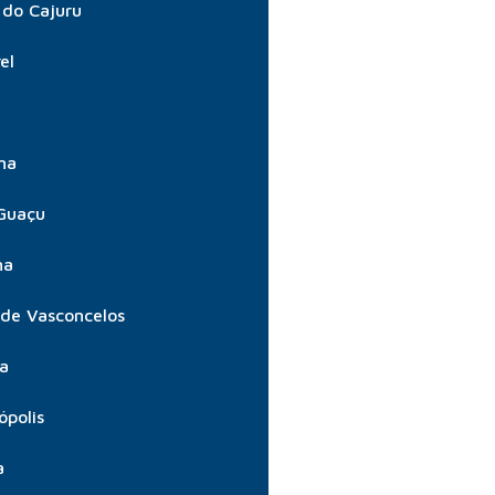
do Cajuru
el
ma
Guaçu
ma
 de Vasconcelos
ta
ópolis
a