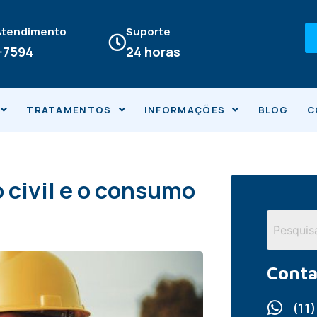
 Atendimento
Suporte
4-7594
24 horas
TRATAMENTOS
INFORMAÇÕES
BLOG
C
 civil e o consumo
a
Conta
(11