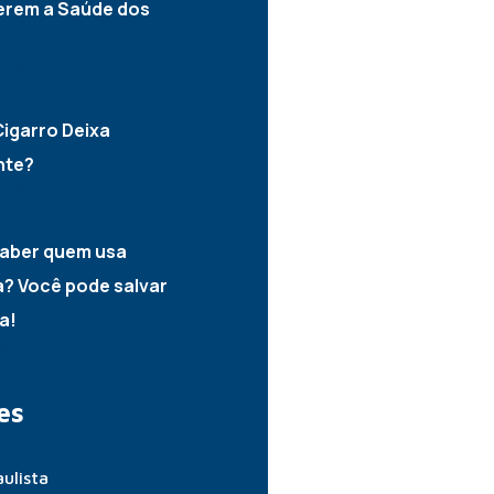
erem a Saúde dos
2025
igarro Deixa
nte?
2025
aber quem usa
? Você pode salvar
a!
2025
es
ulista