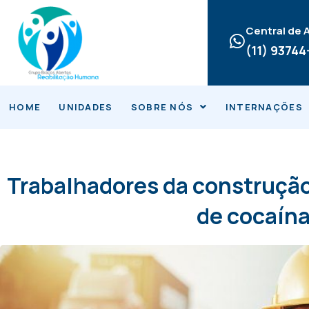
Ir
para
Central de
o
(11) 9374
conteúdo
HOME
UNIDADES
SOBRE NÓS
INTERNAÇÕES
Trabalhadores da construção
de cocaín