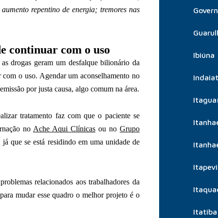
 aumento repentino de energia; tremores nas
Govern
Guarul
de continuar com o uso
Ibiúna
e as drogas geram um desfalque bilionário da
nuar com o uso. Agendar um aconselhamento no
Indaia
demissão por justa causa, algo comum na área.
Itagua
ealizar tratamento faz com que o paciente se
Itanh
ernação no
Ache Aqui Clínicas
ou no
Grupo
o, já que se está residindo em uma unidade de
Itanh
Itapevi
s problemas relacionados aos trabalhadores da
Itaqua
 para mudar esse quadro o melhor projeto é o
Itatiba