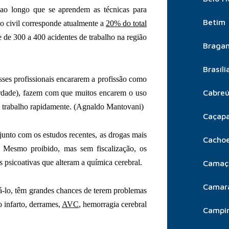
ao longo que se aprendem as técnicas para
Betim
ão civil corresponde atualmente a
20% do total
 de 300 a 400 acidentes de trabalho na região
Bragan
Brasíli
sses profissionais encararem a profissão como
Cabre
berdade), fazem com que muitos encarem o uso
 o trabalho rapidamente. (Agnaldo Mantovani)
Caçap
junto com os estudos recentes, as drogas mais
Cachoe
. Mesmo proibido, mas sem fiscalização, os
s psicoativas que alteram a química cerebral.
Camaç
Camar
zá-lo, têm grandes chances de terem problemas
 infarto, derrames,
AVC
, hemorragia cerebral
Campi