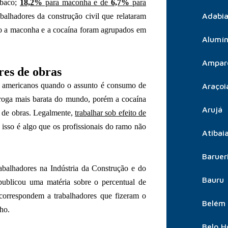
abaco;
18,2%
para maconha e de
6,7%
para
Adabia
alhadores da construção civil que relataram
modo a maconha e a cocaína foram agrupados em
Alumín
Ampar
res de obras
s americanos quando o assunto é consumo de
Araçoi
droga mais barata do mundo, porém a cocaína
Arujá
es de obras. Legalmente,
trabalhar sob efeito de
 isso é algo que os profissionais do ramo não
Atibai
Baruer
balhadores na Indústria da Construção e do
Bauru
publicou uma matéria sobre o percentual de
 correspondem a trabalhadores que fizeram o
Belém
ho.
Belo H