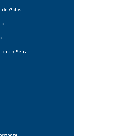
 de Goiás
io
o
aba da Serra
a
i
orizonte