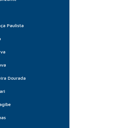
ça Paulista
a
úva
ava
ira Dourada
ari
agibe
nas