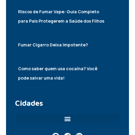
Riscos de Fumar Vape: Guia Completo
para Pais Protegerem a Saúde dos Filhos
10/05/2025
Fumar Cigarro Deixa Impotente?
10/05/2025
Como saber quem usa cocaína? Você
pode salvar uma vida!
06/05/2025
Cidades
F
T
I