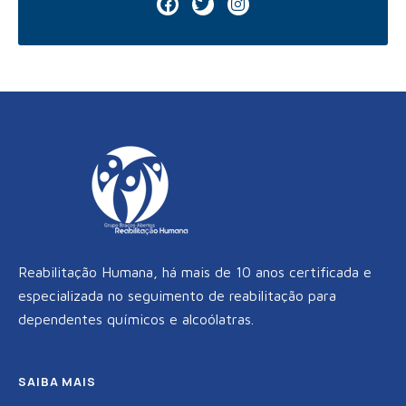
a
w
n
c
i
s
e
t
t
b
t
a
o
e
g
o
r
r
k
a
m
Reabilitação Humana, há mais de 10 anos certificada e
especializada no seguimento de reabilitação para
dependentes químicos e alcoólatras.
SAIBA MAIS