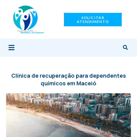
Ir
para
SOLICITAR
o
ATENDIMENTO
conteúdo
Menu
Clínica de recuperação para dependentes
químicos em Maceió