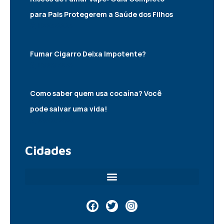
para Pais Protegerem a Saúde dos Filhos
10/05/2025
Fumar Cigarro Deixa Impotente?
10/05/2025
Como saber quem usa cocaína? Você
pode salvar uma vida!
06/05/2025
Cidades
F
T
I
a
w
n
c
i
s