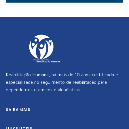
e
t
t
b
t
a
o
e
g
o
r
r
k
a
m
Reabilitação Humana, há mais de 10 anos certificada e
especializada no seguimento de reabilitação para
dependentes químicos e alcoólatras.
SAIBA MAIS
LINKS ÚTEIS