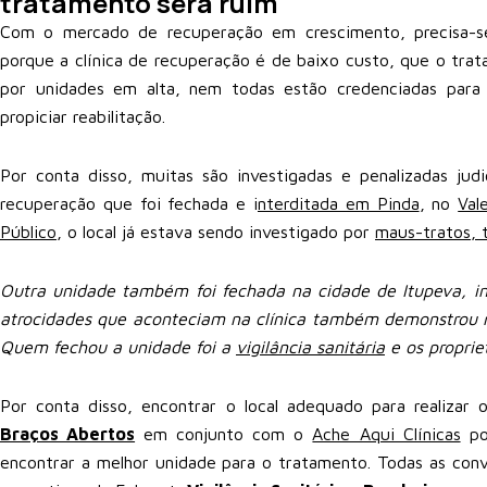
tratamento será ruim
Com o mercado de recuperação em crescimento, precisa-se 
porque a clínica de recuperação é de baixo custo, que o tr
por unidades em alta, nem todas estão credenciadas para 
propiciar reabilitação.
Por conta disso, muitas são investigadas e penalizadas jud
recuperação que foi fechada e i
nterditada em Pinda
, no
Val
Público
, o local já estava sendo investigado por
maus-tratos, 
Outra unidade também foi fechada na cidade de Itupeva, in
atrocidades que aconteciam na clínica também demonstrou r
Quem fechou a unidade foi a
vigilância sanitária
e os proprie
Por conta disso, encontrar o local adequado para realiza
Braços Abertos
em conjunto com o
Ache Aqui Clínicas
pod
encontrar a melhor unidade para o tratamento. Todas as con