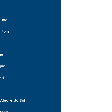
iúna
e Fora
a
na
que
orã
Alegre do Sul
gaba