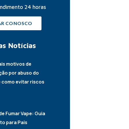
ndimento 24 horas
AR CONOSCO
as
Notícias
ais motivos de
ção por abuso do
e como evitar riscos
2026
de Fumar Vape: Guia
o para Pais