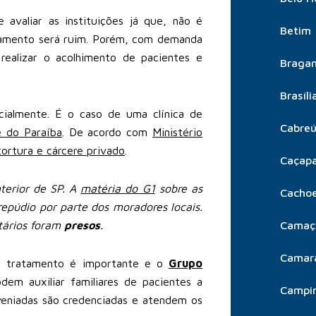
avaliar as instituições já que, não é
Betim
atamento será ruim. Porém, com demanda
realizar o acolhimento de pacientes e
Bragan
Brasíli
icialmente. É o caso de uma clínica de
Cabre
e do Paraíba
. De acordo com
Ministério
tortura e cárcere privado
.
Caçap
terior de SP. A
matéria do G1
sobre as
Cachoe
epúdio por parte dos moradores locais.
tários foram
presos
.
Camaç
Camar
r o tratamento é importante e o
Grupo
em auxiliar familiares de pacientes a
Campi
veniadas são credenciadas e atendem os