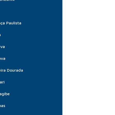
ça Paulista
a
úva
ava
ira Dourada
ari
agibe
nas