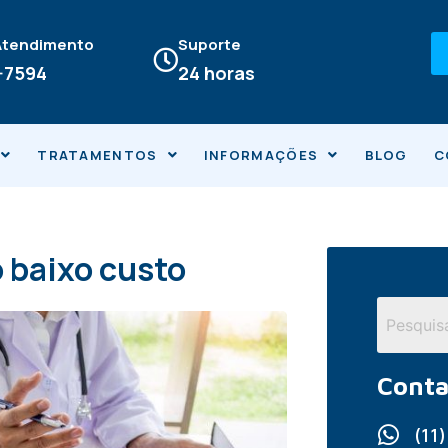
 Atendimento
Suporte
4-7594
24 horas
TRATAMENTOS
INFORMAÇÕES
BLOG
C
 baixo custo
Conta
(11