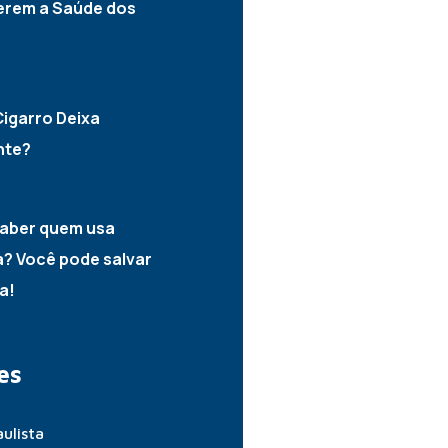
erem a Saúde dos
2025
igarro Deixa
nte?
2025
aber quem usa
? Você pode salvar
a!
2025
es
ulista