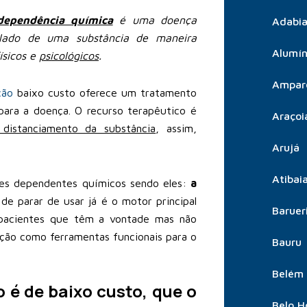
dependência química
é uma doença
Adabia
lado de uma substância de maneira
Alumín
ísicos e
psicológicos
.
Ampar
ção
baixo custo oferece um tratamento
para a doença. O recurso terapêutico é
Araçoi
 distanciamento da substância
, assim,
Arujá
Atibai
ntes dependentes químicos sendo eles:
a
 de parar de usar já é o motor principal
Baruer
 pacientes que têm a vontade mas não
ação como ferramentas funcionais para o
Bauru
Belém
 é de baixo custo, que o
Belo H