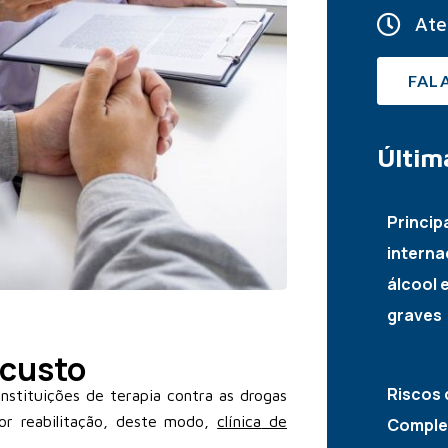
Ate
FAL
Últim
Princip
interna
álcool 
graves
22/07/
 custo
Riscos 
instituições de terapia contra as drogas
or reabilitação, deste modo,
clínica
de
Complet