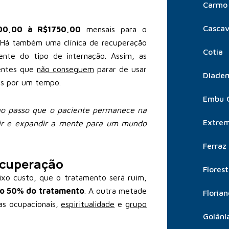
Carmo 
Cascav
00,00 à R$1750,00
mensais para o
Há também uma clínica de recuperação
Cotia
nte do tipo de internação. Assim, as
ientes que
não conseguem
parar de usar
Diade
os por um tempo.
Embu 
ao passo que o paciente permanece na
Extre
rir e expandir a mente para um mundo
Ferraz
ecuperação
Flores
ixo custo, que o tratamento será ruim,
o 50% do tratamento
. A outra metade
Florian
ias ocupacionais,
espiritualidade
e
grupo
Goiâni