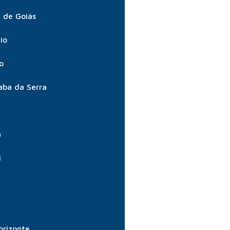
 de Goiás
io
o
aba da Serra
a
i
orizonte