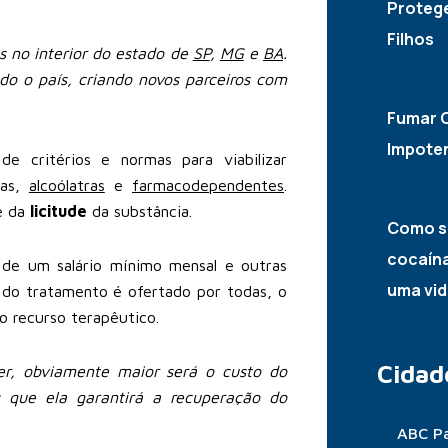
Proteg
Filhos
 no interior do estado de
SP
,
MG
e
BA
.
10/05/
do o país, criando novos parceiros com
Fumar C
Impote
 critérios e normas para viabilizar
10/05/
gas,
alcoólatras
e
farmacodependentes
.
e da
licitude
da substância.
Como s
cocaína
 de um salário mínimo mensal e outras
uma vid
 do tratamento é ofertado por todas, o
06/05/
o recurso terapêutico.
Cidad
ver, obviamente maior será o custo do
s que ela garantirá a recuperação do
ABC Pa