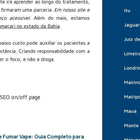
e irá aprender ao longo do tratamento,
 firmaram uma parceria.
Em nosso site e
Itu
ço acessível
. Além do mais, estamos
Jaguar
maçari no estado da Bahia
.
Juiz d
aixo custo pode auxiliar os pacientes a
tância. Criando responsabilidade com a
Limeir
er o foco, e não a droga.
Londri
Mairin
Mairip
 SEO on/off page
Mauá
Monte 
e Fumar Vape: Guia Completo para
Morun