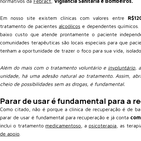
normativos da
Febract
,
Vigilância Sanitária e Bombeiros.
Em nosso site existem clínicas com valores entre
R$12
tratamento de pacientes
alcoólicos
e dependentes químicos. 
baixo custo que atende prontamente o paciente independe
comunidades terapêuticas são locais especiais para que pac
tenham a oportunidade de trazer o foco para sua vida, isolad
Além do mais com o tratamento voluntário e
involuntário
, 
unidade, há uma adesão natural ao tratamento. Assim, ab
cheio de possibilidades sem as drogas, é fundamental.
Parar de usar é fundamental para a r
Como citado, não é porque a clínica de recuperação é de ba
parar de usar é fundamental para recuperação e já conta
com
inclui o tratamento
medicamentoso
, a
psicoterapia
, as terap
de apoio
.