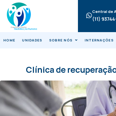
Ir
para
Central de
o
(11) 9374
conteúdo
HOME
UNIDADES
SOBRE NÓS
INTERNAÇÕES
Clínica de recuperação