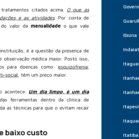
Govern
 tratamentos citados acima.
O que as
dações e as atividades
. Por conta de
Guarul
 do valor da
mensalidade
o que vale
Ibiúna
Indaia
instituição, é a questão da presença de
observação médica maior. Posto isso,
Itagua
ados para doenças como:
esquizofrenia
;
i-social
, têm um preço maior.
Itanh
to acontece.
Um dia limpo, é um dia
Itanh
 das ferramentas dentro da clínica de
Itapevi
da as técnicas para que o evitam recair
Itaqua
e baixo custo
Itatiba