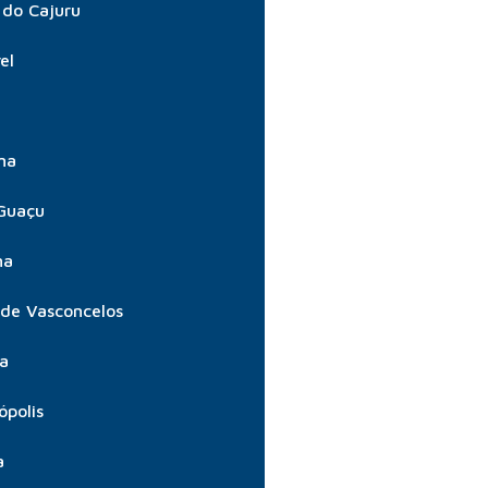
do Cajuru
el
ma
Guaçu
ma
 de Vasconcelos
ta
ópolis
a