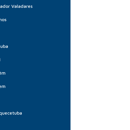
ador Valadares
hos
tuba
í
aém
aem
quecetuba