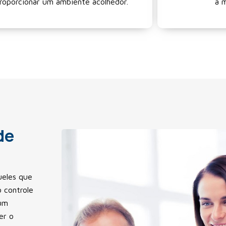
roporcionar um ambiente acolhedor.
a 
de
ueles que
 controle
um
er o