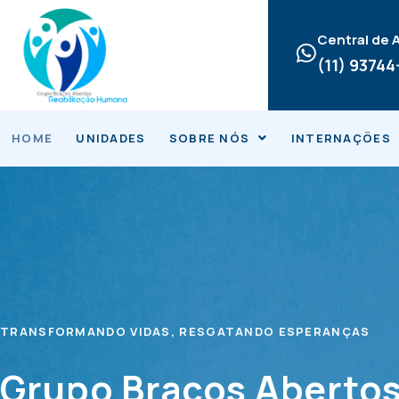
Ir
para
Central de
o
(11) 9374
conteúdo
HOME
UNIDADES
SOBRE NÓS
INTERNAÇÕES
TRANSFORMANDO VIDAS, RESGATANDO ESPERANÇAS
Grupo Braços Abertos