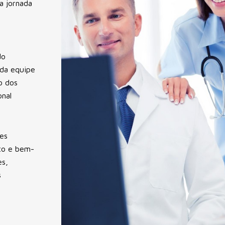
a jornada
do
 da equipe
o dos
onal
es
to e bem-
es,
s