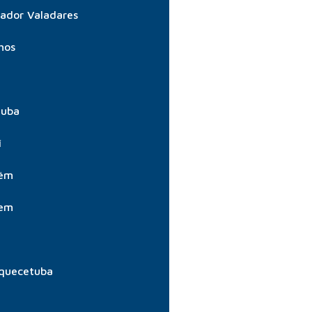
ador Valadares
hos
tuba
í
aém
aem
quecetuba