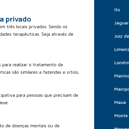
Itu
a privado
Jaguar
m três locais privados. Sendo os
idades terapêuticas. Seja através de
Juiz d
Limeir
Londri
para realizar o tratamento da
icas são similares a fazendas e sítios,
Mairin
Mairip
pativa para pessoas que precisam de
Mauá
leve.
Monte 
nto de doenças mentais ou de
Morun