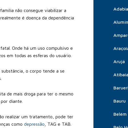
Adabia
amília não consegue viabilizar a
e realmente é doença da dependência
Alumín
Ampar
 fatal. Onde há um uso compulsivo e
Araçoi
os em todas as esferas do usuário.
Arujá
substância, o corpo tende a se
Atibai
.
Baruer
ita de mais droga para ter o mesmo
Bauru
por diante.
Belém
ão realizar um tratamento, pode ter
oenças como
depressão
, TAG e TAB.
Belo H