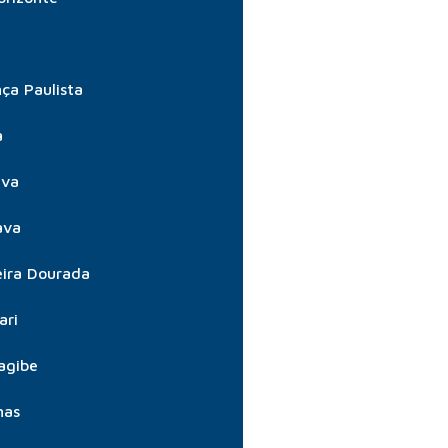
ça Paulista
a
úva
ava
ira Dourada
ari
agibe
nas