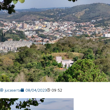
jucaserta
08/04/2023
09:52