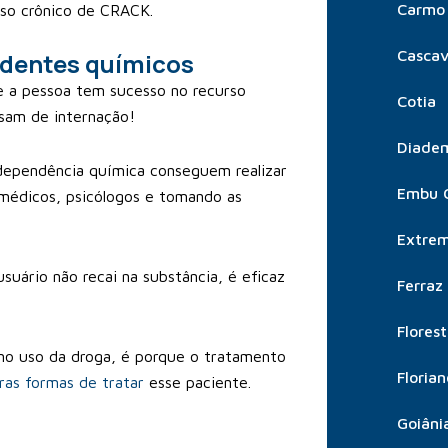
Carmo 
uso crônico de CRACK.
Cascav
ndentes químicos
 a pessoa tem sucesso no recurso
Cotia
isam de internação!
Diade
dependência química conseguem realizar
Embu 
édicos, psicólogos e tomando as
Extre
suário não recai na substância, é eficaz
Ferraz
Flores
no uso da droga, é porque o tratamento
Florian
ras formas de tratar
esse paciente.
Goiâni