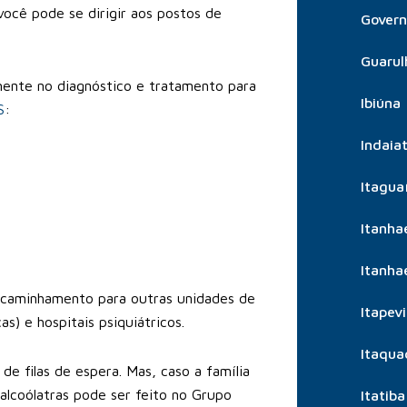
você pode se dirigir aos postos de
Govern
Guarul
mente no diagnóstico e tratamento para
Ibiúna
S
:
Indaia
Itagua
Itanh
Itanh
encaminhamento para outras unidades de
Itapevi
) e hospitais psiquiátricos.
Itaqua
 filas de espera. Mas, caso a família
alcoólatras pode ser feito no Grupo
Itatiba