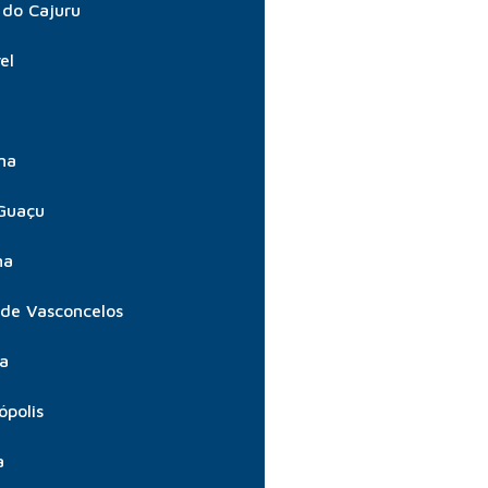
do Cajuru
el
ma
Guaçu
ma
 de Vasconcelos
ta
ópolis
a