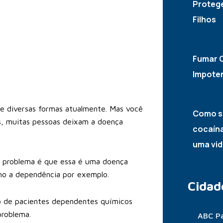
Proteg
Filhos
10/05/
Fumar C
Impote
10/05/
de diversas formas atualmente. Mas você
Como s
s, muitas pessoas deixam a doença
cocaína
uma vid
06/05/
o problema é que essa é uma doença
omo a dependência por exemplo.
Cidad
 de pacientes dependentes químicos
problema.
ABC Pa