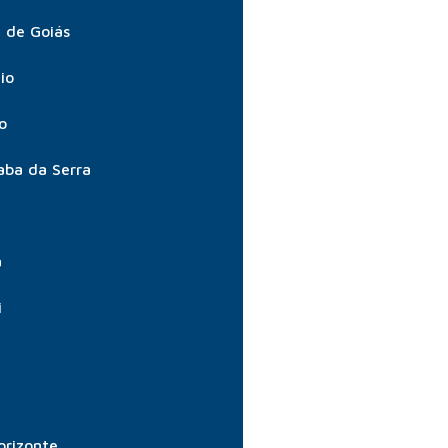
 de Goiás
io
o
aba da Serra
a
i
orizonte