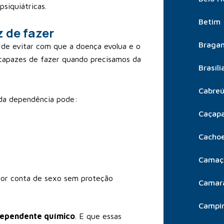
psiquiátricas.
Betim
 de fazer
Bragan
de evitar com que a doença evolua e o
capazes de fazer quando precisamos da
Brasíli
Cabre
 da dependência pode:
Caçap
Cachoe
Camaç
 por conta de sexo sem proteção
Camar
Campi
dependente químico
. E que essas