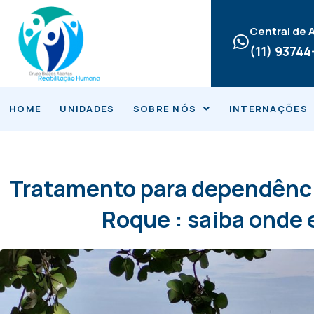
Ir
para
Central de
o
(11) 9374
conteúdo
HOME
UNIDADES
SOBRE NÓS
INTERNAÇÕES
Tratamento para dependênc
Roque : saiba onde 