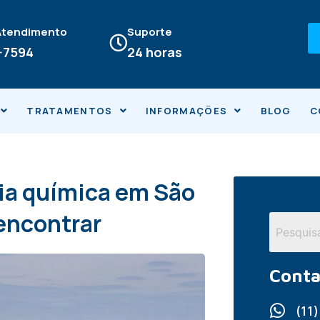
 Atendimento
Suporte
4-7594
24 horas
TRATAMENTOS
INFORMAÇÕES
BLOG
C
ia química em São
encontrar
Conta
(11