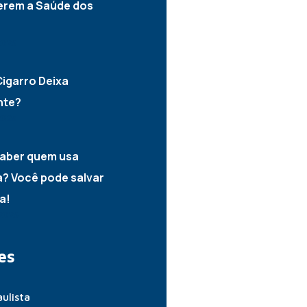
erem a Saúde dos
2025
igarro Deixa
nte?
2025
aber quem usa
? Você pode salvar
a!
2025
es
ulista