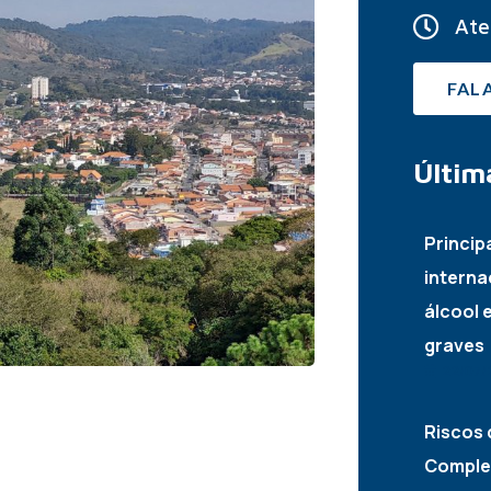
Ate
FAL
Últim
Princip
interna
álcool 
graves
22/07/
Riscos 
Complet