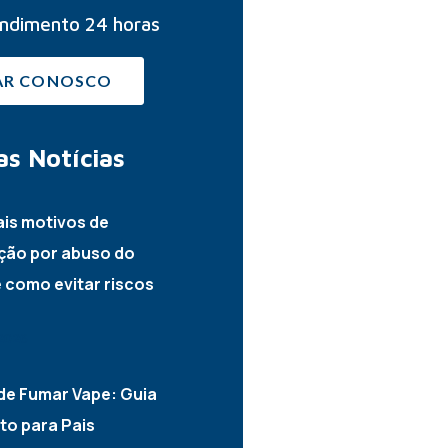
ndimento 24 horas
AR CONOSCO
as
Notícias
ais motivos de
ção por abuso do
e como evitar riscos
2026
de Fumar Vape: Guia
o para Pais