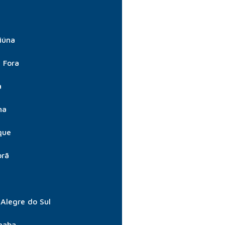
iúna
e Fora
a
na
que
orã
Alegre do Sul
gaba