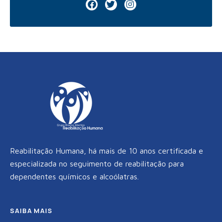
F
T
I
a
w
n
c
i
s
e
t
t
b
t
a
o
e
g
o
r
r
k
a
m
Reabilitação Humana, há mais de 10 anos certificada e
especializada no seguimento de reabilitação para
dependentes químicos e alcoólatras.
SAIBA MAIS