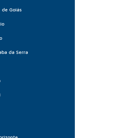
 de Goiás
io
o
aba da Serra
a
i
orizonte