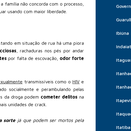
e a família não concorda com o processo,
Govern
uar usando com maior liberdade.
Guarul
Ibiúna
stando em situação de rua há uma piora
Indaia
ecciosas
, rachaduras nos pés por andar
tes
por falta de escovação,
odor forte
Itagua
Itanh
exualmente
transmissíveis como o
HIV
e
Itanh
zado socialmente e perambulando pelas
ntes da droga podem
cometer delitos
na
Itapevi
ais unidades de crack.
Itaqua
 sorte
já que podem ser mortos pela
Itatiba