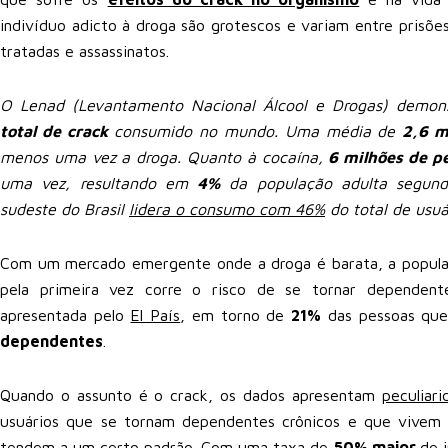
indivíduo adicto à droga são grotescos e variam entre prisõ
tratadas e assassinatos.
O Lenad (Levantamento Nacional Álcool e Drogas) demons
total de crack
consumido no mundo. Uma média de
2,6 m
menos uma vez a droga. Quanto à cocaína,
6 milhões de p
uma vez, resultando em
4%
da população adulta segund
sudeste do Brasil
lidera o consumo com 46%
do total de usuá
Com um mercado emergente onde a droga é barata, a popula
pela primeira vez corre o risco de se tornar dependen
apresentada pelo
El País
, em torno de
21%
das pessoas qu
dependentes
.
Quando o assunto é o crack, os dados apresentam
peculiari
usuários que se tornam dependentes crônicos e que vivem e
tendem a um certo padrão. Com uma taxa de
50% maior
de 