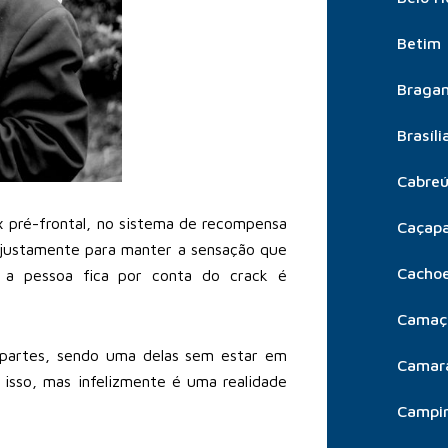
Betim
Bragan
Brasíli
Cabre
 pré-frontal, no sistema de recompensa
Caçap
, justamente para manter a sensação que
Cachoe
 a pessoa fica por conta do crack é
Camaç
 partes, sendo uma delas sem estar em
Camar
r isso, mas infelizmente é uma realidade
Campi