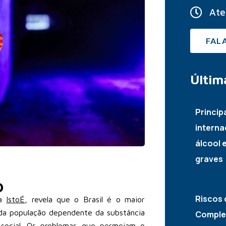
Ate
FAL
Últim
Princip
interna
álcool 
graves
22/07/
o
Riscos 
ta
IstoÉ
, revela que o Brasil é o maior
 da população dependente da substância
Complet
 social. Os problemas que permeiam o