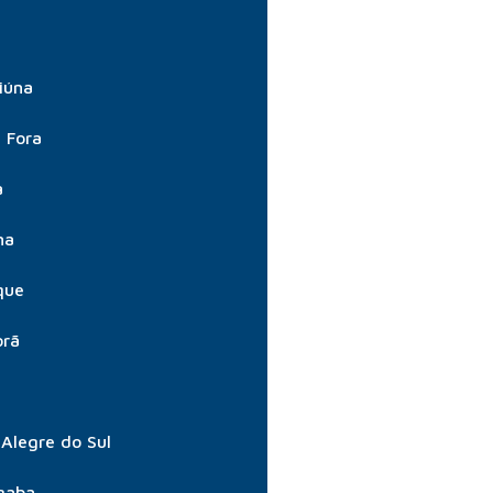
iúna
e Fora
a
na
que
orã
Alegre do Sul
gaba