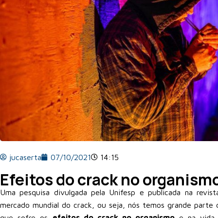
jucaserta
07/10/2021
14:15
Efeitos do crack no organism
Uma pesquisa divulgada pela Unifesp e publicada na revis
mercado mundial do crack, ou seja, nós temos grande parte
que sofre os
efeitos do crack no organismo
e na vida