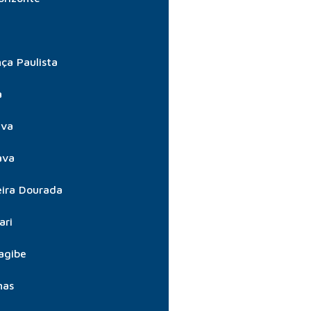
ça Paulista
a
úva
ava
ira Dourada
ari
agibe
nas