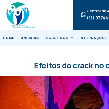
Ir
para
Central de
o
(11) 9374
conteúdo
HOME
UNIDADES
SOBRE NÓS
INTERNAÇÕES
Efeitos do crack no