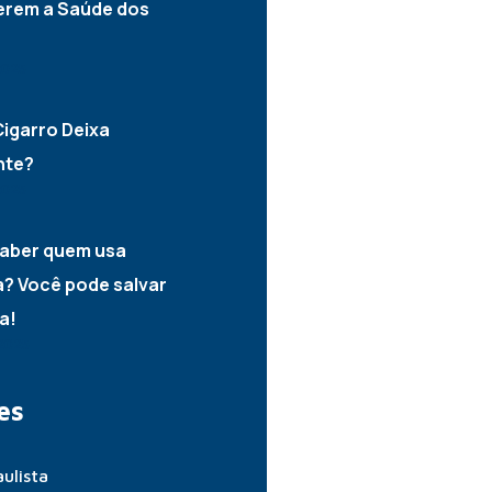
erem a Saúde dos
2025
igarro Deixa
nte?
2025
aber quem usa
? Você pode salvar
a!
2025
es
ulista