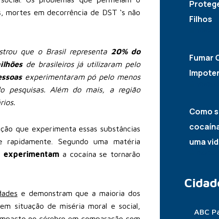
Proteg
es, mortes em decorrência de DST ‘s não
Filhos
10/05/
trou que o Brasil representa
20% do
Fumar C
ilhões
de brasileiros já utilizaram pelo
Impote
essoas
experimentaram pó pelo menos
10/05/
o pesquisas. Além do mais, a região
rios.
Como s
cocaína
ção que experimenta essas substâncias
uma vid
te rapidamente. Segundo uma matéria
06/05/
e
experimentam
a cocaína se tornarão
Cidad
dades
e demonstram que a maioria dos
m situação de miséria moral e social,
ABC Pa
impacto no cérebro em comparação com