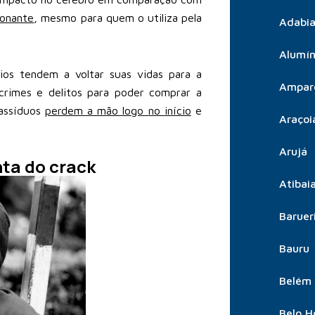
xonante
, mesmo para quem o utiliza pela
Adabia
Alumín
rios tendem a voltar suas vidas para a
Ampar
crimes e delitos para poder comprar a
 assíduos
perdem a mão logo no início
e
Araçoi
Arujá
nta do crack
Atibai
Baruer
Bauru
Belém
Belo H