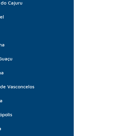
do Cajuru
el
ma
Guaçu
ma
 de Vasconcelos
ta
ópolis
a