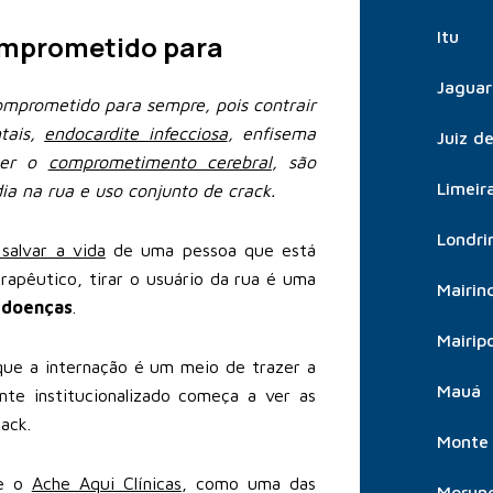
Itu
omprometido para
Jaguar
omprometido para sempre, pois contrair
tais,
endocardite infecciosa
, enfisema
Juiz d
 ter o
comprometimento cerebral
, são
Limeir
ia na rua e uso conjunto de crack.
Londri
salvar a vida
de uma pessoa que está
rapêutico, tirar o usuário da rua é uma
Mairin
 doenças
.
Mairip
que a internação é um meio de trazer a
Mauá
nte institucionalizado começa a ver as
ack.
Monte 
e o
Ache Aqui Clínicas
, como uma das
Morun