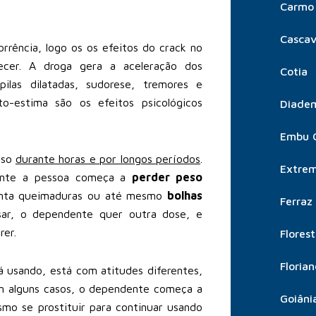
Carmo 
Cascav
rência, logo os os efeitos do crack no
cer. A droga gera a aceleração dos
Cotia
ilas dilatadas, sudorese, tremores e
o-estima são os efeitos psicológicos
Diade
Embu 
uso
durante horas e por longos períodos
.
Extre
mente a pessoa começa a
perder peso
senta queimaduras ou até mesmo
bolhas
Ferraz
ar, o dependente quer outra dose, e
er.
Flores
Florian
 usando, está com atitudes diferentes,
m alguns casos, o dependente começa a
Goiâni
o se prostituir para continuar usando