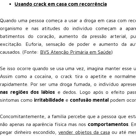
Usando crack em casa com recorrência
Quando uma pessoa começa a usar a droga em casa com recor
organismo e nas atitudes do indivíduo começam a apare
batimentos do coração, aumento da pressão arterial, pup
excitação. Euforia, sensação de poder e aumento da aut
causados. (Fonte:
BVS Atenção Primária em Saúde
)
Se isso ocorre quando se usa uma vez, imagina manter esse 
Assim como a cocaína, o crack tira o apetite e normal
rapidamente. Por ser uma droga fumada, o indivíduo apre
nas regiões dos lábios
e dedos. Logo após o efeito pass
sintomas como
irritabilidade
e
confusão mental
podem ocorr
Concomitantemente, a família percebe que a pessoa que está
não apenas na aparência física mas nos
comportamentos
. E
pegar dinheiro escondido,
vender objetos da casa
ou até mesm