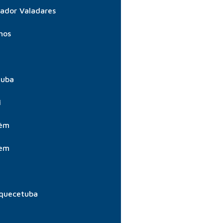
ador Valadares
hos
tuba
í
aém
aem
quecetuba