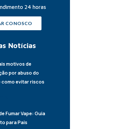
ndimento 24 horas
AR CONOSCO
as
Notícias
ais motivos de
ção por abuso do
e como evitar riscos
2026
de Fumar Vape: Guia
o para Pais