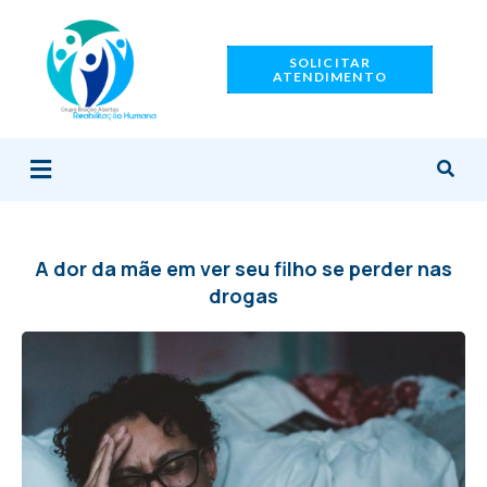
Ir
para
SOLICITAR
o
ATENDIMENTO
conteúdo
Menu
A dor da mãe em ver seu filho se perder nas
drogas