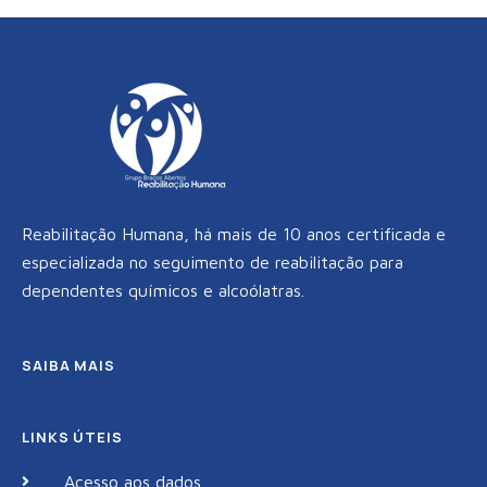
o
r
r
k
a
m
Reabilitação Humana, há mais de 10 anos certificada e
especializada no seguimento de reabilitação para
dependentes químicos e alcoólatras.
SAIBA MAIS
LINKS ÚTEIS
Acesso aos dados