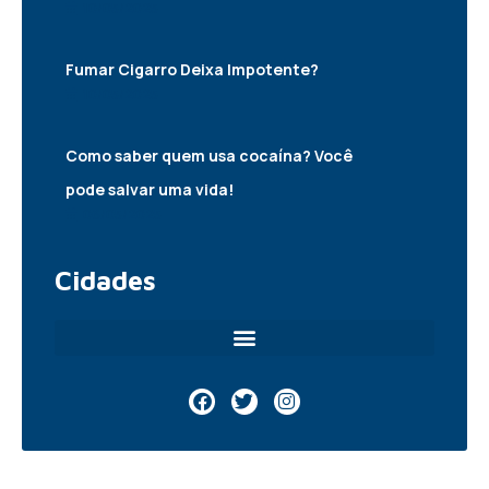
10/05/2025
Fumar Cigarro Deixa Impotente?
10/05/2025
Como saber quem usa cocaína? Você
pode salvar uma vida!
06/05/2025
Cidades
F
T
I
a
w
n
c
i
s
e
t
t
b
t
a
o
e
g