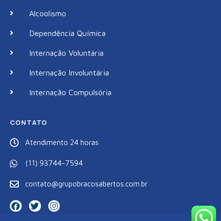
Alcoolismo
Dependência Química
Internação Voluntária
Internação Involuntária
Internação Compulsória
CONTATO
Atendimento 24 horas
(11) 93744-7594
contato@grupobracosabertos.com.br
F
T
I
a
w
n
c
i
s