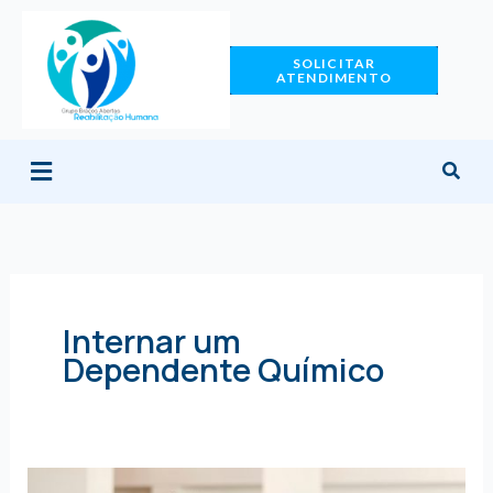
Ir
para
SOLICITAR
o
ATENDIMENTO
conteúdo
Menu
Internar um
Dependente Químico
5