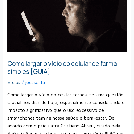
o
vício
do
celular
de
forma
simples
[GUIA]
Como largar o vício do celular de forma
simples [GUIA]
Vícios
/
jucaserta
Como largar o vício do celular tornou-se uma questão
crucial nos dias de hoje, especialmente considerando o
impacto significativo que o uso excessivo de
smartphones tem na nossa saúde e bem-estar. De
acordo com o psiquiatra Cristiano Abreu, citado pela
Agência Senado, o brasileiro passa em média 9h30 por