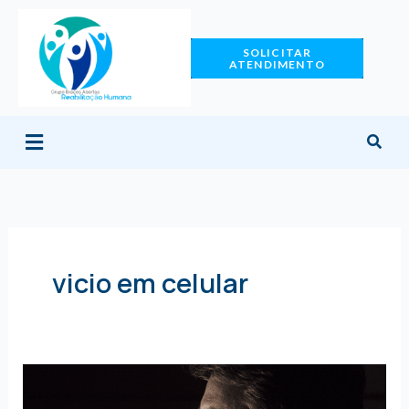
Ir
para
SOLICITAR
o
ATENDIMENTO
conteúdo
Menu
vicio em celular
Como
largar