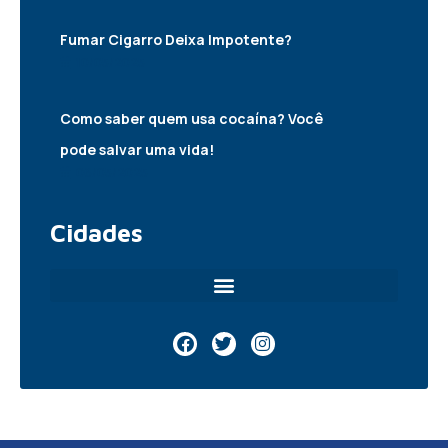
Fumar Cigarro Deixa Impotente?
10/05/2025
Como saber quem usa cocaína? Você
pode salvar uma vida!
06/05/2025
Cidades
F
T
I
a
w
n
c
i
s
e
t
t
b
t
a
o
e
g
o
r
r