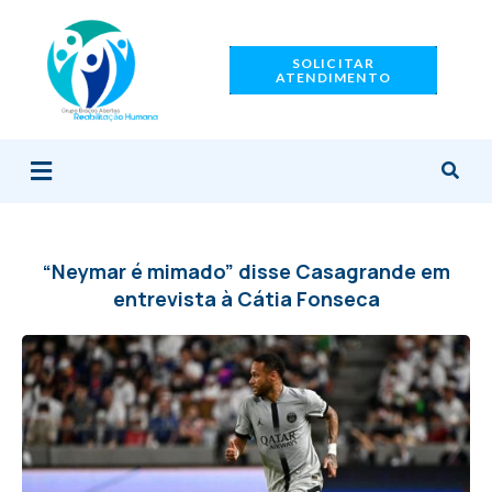
Ir
para
SOLICITAR
o
ATENDIMENTO
conteúdo
Menu
“Neymar é mimado” disse Casagrande em
entrevista à Cátia Fonseca