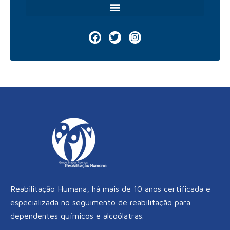
F
T
I
a
w
n
c
i
s
e
t
t
b
t
a
o
e
g
o
r
r
k
a
m
Reabilitação Humana, há mais de 10 anos certificada e
especializada no seguimento de reabilitação para
dependentes químicos e alcoólatras.